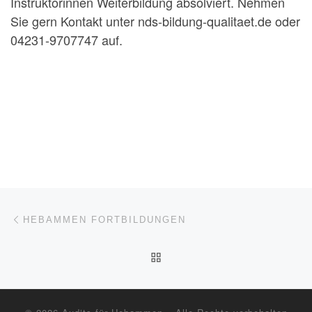
Instruktorinnen Weiterbildung absolviert. Nehmen
Sie gern Kontakt unter nds-bildung-qualitaet.de oder
04231-9707747 auf.
Beitragsnavigation
Vorheriger Beitrag
HEBAMMEN FORTBILDUNGEN
ZURÜCK ZUR BEITRAGSL