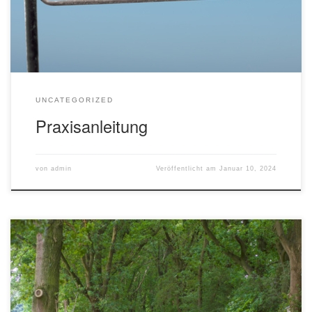
Seminare zur Berufspädagogik und vertiefenden
Hebammen-Fachpraxis für Sie bereit.
UNCATEGORIZED
Praxisanleitung
von
admin
Veröffentlicht am
Januar 10, 2024
ist das Beste was Sie zu Ihrer Qualitätsentwicklung tun
können. Mit System vermeiden Sie die leidigen
Schuldzuweisungen und das Team wächst zusammen. Der