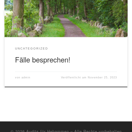
Jahresplan füllt sich von selbst, Sie haben Ihre Risiken im
Griff.
UNCATEGORIZED
Fälle besprechen!
von
admin
Veröffentlicht am
November 25, 2023
© 2026
Audits für Hebammen
– Alle Rechte vorbehalten